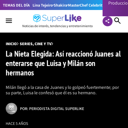
Producci
TEMAS DEL DÍA
Lina Tejeiro
Shakira
MasterChef Celebrity Colombia
Pr
Noticias de interés, tendencias y entretenimiento
INICIO
SERIES, CINE Y TV
La Nieta Elegida: Así reaccionó Juanes al
enterarse que Luisa y Milán son
hermanos
Milán llegó a la casa de Juanes y lo golpeó fuertemente; por
su parte, Luisa le confesó que él es su hermano.
POR: PERIODISTA DIGITAL SUPERLIKE
HACE 5 AÑOS