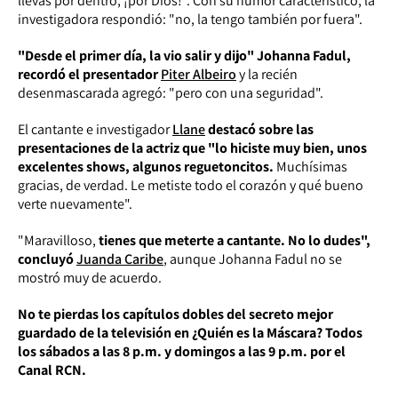
llevas por dentro, ¡por Dios!". Con su humor característico, la
investigadora respondió: "no, la tengo también por fuera".
"Desde el primer día, la vio salir y dijo" Johanna Fadul,
recordó el presentador
Piter Albeiro
y la recién
desenmascarada agregó: "pero con una seguridad".
El cantante e investigador
Llane
destacó sobre las
presentaciones de la actriz que "lo hiciste muy bien, unos
excelentes shows, algunos reguetoncitos.
Muchísimas
gracias, de verdad. Le metiste todo el corazón y qué bueno
verte nuevamente".
"Maravilloso,
tienes que meterte a cantante. No lo dudes",
concluyó
Juanda Caribe
, aunque Johanna Fadul no se
mostró muy de acuerdo.
No te pierdas los capítulos dobles del secreto mejor
guardado de la televisión en
¿Quién es la Máscara?
Todos
los sábados a las 8 p.m. y domingos a las 9 p.m. por el
Canal RCN.