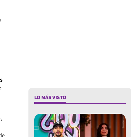
e
s
o
LO MÁS VISTO
,
 de