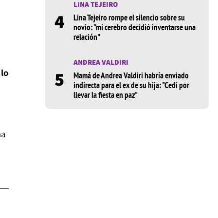
LINA TEJEIRO
4
Lina Tejeiro rompe el silencio sobre su
novio: "mi cerebro decidió inventarse una
relación"
ANDREA VALDIRI
 lo
5
Mamá de Andrea Valdiri habría enviado
indirecta para el ex de su hija: "Cedí por
llevar la fiesta en paz"
ha