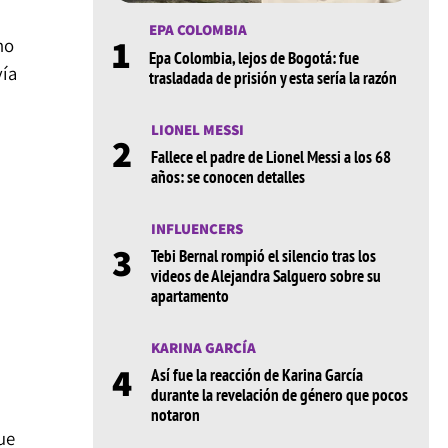
EPA COLOMBIA
1
no
Epa Colombia, lejos de Bogotá: fue
vía
trasladada de prisión y esta sería la razón
LIONEL MESSI
2
Fallece el padre de Lionel Messi a los 68
años: se conocen detalles
INFLUENCERS
3
Tebi Bernal rompió el silencio tras los
videos de Alejandra Salguero sobre su
apartamento
KARINA GARCÍA
4
Así fue la reacción de Karina García
durante la revelación de género que pocos
notaron
ue