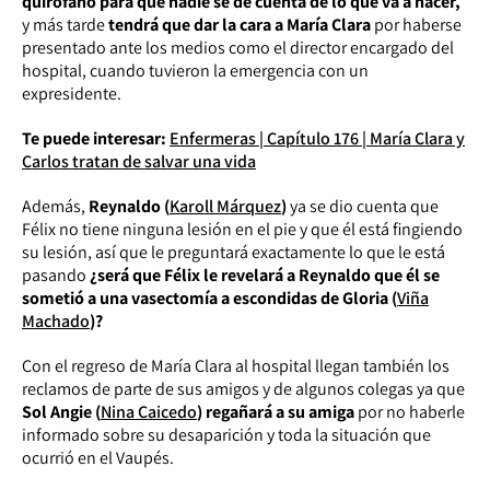
quirófano para que nadie se dé cuenta de lo que va a hacer,
y más tarde
tendrá que dar la cara a María Clara
por haberse
presentado ante los medios como el director encargado del
hospital, cuando tuvieron la emergencia con un
expresidente.
Te puede interesar:
Enfermeras | Capítulo 176 | María Clara y
Carlos tratan de salvar una vida
Además,
Reynaldo (
Karoll Márquez
)
ya se dio cuenta que
Félix no tiene ninguna lesión en el pie y que él está fingiendo
su lesión, así que le preguntará exactamente lo que le está
pasando
¿será que Félix le revelará a Reynaldo que él se
sometió a una vasectomía a escondidas de Gloria (
Viña
Machado
)?
Con el regreso de María Clara al hospital llegan también los
reclamos de parte de sus amigos y de algunos colegas ya que
Sol Angie (
Nina Caicedo
) regañará a su amiga
por no haberle
informado sobre su desaparición y toda la situación que
ocurrió en el Vaupés.