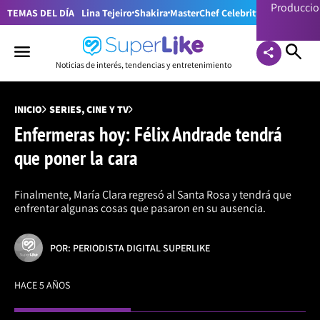
Producci
TEMAS DEL DÍA
Lina Tejeiro
Shakira
MasterChef Celebrity Colombia
Pr
Noticias de interés, tendencias y entretenimiento
INICIO
SERIES, CINE Y TV
Enfermeras hoy: Félix Andrade tendrá
que poner la cara
Finalmente, María Clara regresó al Santa Rosa y tendrá que
enfrentar algunas cosas que pasaron en su ausencia.
POR: PERIODISTA DIGITAL SUPERLIKE
HACE 5 AÑOS