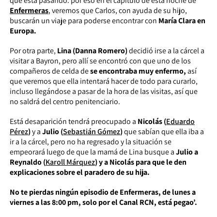
que está pasando. por eso en el capítulo de esta noche de
Enfermeras
, veremos que Carlos, con ayuda de su hijo,
buscarán un viaje para poderse encontrar con
María Clara en
Europa.
Por otra parte,
Lina (Danna Romero)
decidió irse a la cárcel a
visitar a Bayron, pero allí se encontró con que uno de los
compañeros de celda de
se encontraba muy enfermo,
así
que veremos que ella intentará hacer de todo para curarlo,
incluso llegándose a pasar de la hora de las visitas, así que
no saldrá del centro penitenciario.
Está desaparición tendrá preocupado a
Nicolás (
Eduardo
Pérez
)
y a
Julio (
Sebastián Gómez
)
que sabían que ella iba a
ir a la cárcel, pero no ha regresado y la situación se
empeorará luego de que la mamá de Lina busque a
Julio a
Reynaldo (
Karoll Márquez
) y a Nicolás para que le den
explicaciones sobre el paradero de su hija.
No te pierdas ningún episodio de Enfermeras, de lunes a
viernes a las 8:00 pm, solo por el Canal RCN, está pegao’.