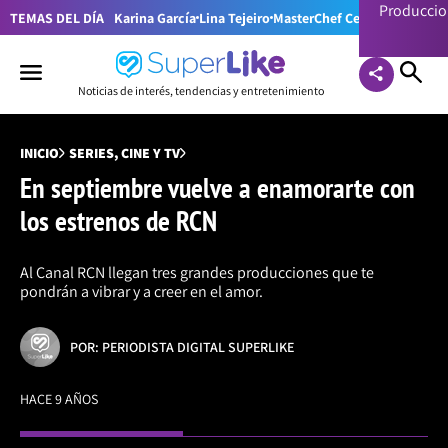
Producci
TEMAS DEL DÍA
Karina García
Lina Tejeiro
MasterChef Celebrity Colom
Noticias de interés, tendencias y entretenimiento
INICIO
SERIES, CINE Y TV
En septiembre vuelve a enamorarte con
los estrenos de RCN
Al Canal RCN llegan tres grandes producciones que te
pondrán a vibrar y a creer en el amor.
POR: PERIODISTA DIGITAL SUPERLIKE
HACE 9 AÑOS