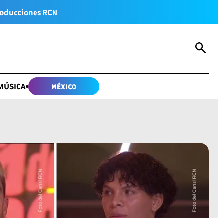
oducciones RCN
MÚSICA
MÉXICO