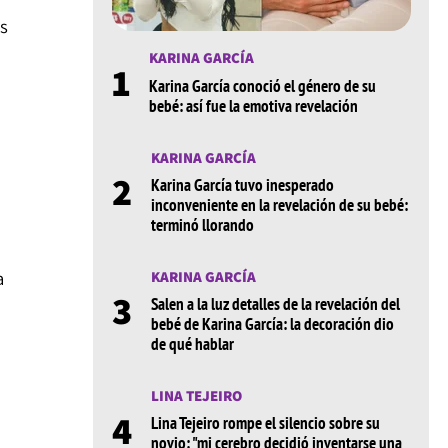
s
KARINA GARCÍA
1
Karina García conoció el género de su
bebé: así fue la emotiva revelación
KARINA GARCÍA
2
Karina García tuvo inesperado
inconveniente en la revelación de su bebé:
terminó llorando
a
KARINA GARCÍA
3
Salen a la luz detalles de la revelación del
bebé de Karina García: la decoración dio
de qué hablar
LINA TEJEIRO
4
Lina Tejeiro rompe el silencio sobre su
novio: "mi cerebro decidió inventarse una