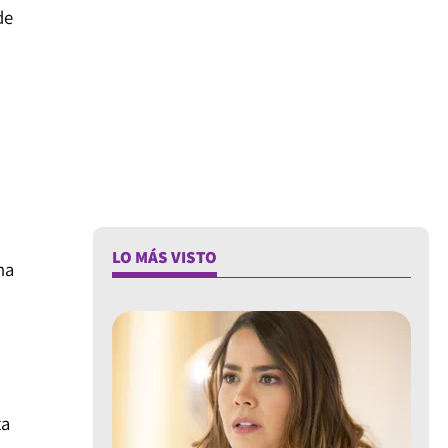
de
LO MÁS VISTO
na
ta