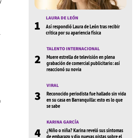
y
LAURA DE LEÓN
1
Así respondió Laura de León tras recibir
n
crítica por su apariencia física
TALENTO INTERNACIONAL
2
Muere estrella de televisión en plena
grabación de comercial publicitario: así
reaccionó su novia
VIRAL
3
Reconocido periodista fue hallado sin vida
en su casa en Barranquilla: esto es lo que
a
se sabe
KARINA GARCÍA
4
¿Niño o niña? Karina reveló sus síntomas
de embarazo y dio nuevas pistas sobre el