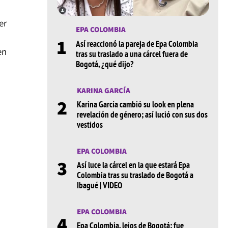
er
EPA COLOMBIA
1
Así reaccionó la pareja de Epa Colombia
en
tras su traslado a una cárcel fuera de
Bogotá, ¿qué dijo?
KARINA GARCÍA
2
Karina García cambió su look en plena
revelación de género; así lució con sus dos
vestidos
EPA COLOMBIA
3
Así luce la cárcel en la que estará Epa
Colombia tras su traslado de Bogotá a
Ibagué | VIDEO
EPA COLOMBIA
4
Epa Colombia, lejos de Bogotá: fue