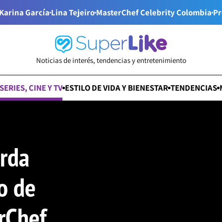
Karina García
Lina Tejeiro
MasterChef Celebrity Colombia
Pr
Noticias de interés, tendencias y entretenimiento
SERIES, CINE Y TV
ESTILO DE VIDA Y BIENESTAR
TENDENCIAS
rda
o de
rChef