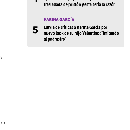
trasladada de prisión y esta sería la razón
KARINA GARCÍA
5
Lluvia de críticas a Karina García por
nuevo look de su hijo Valentino: “imitando
al padrastro”
ó
e
ron