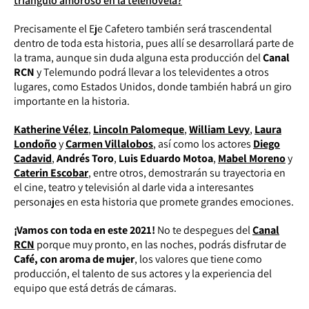
triángulo amoroso en la telenovela?
Precisamente el Eje Cafetero también será trascendental
dentro de toda esta historia, pues allí se desarrollará parte de
la trama, aunque sin duda alguna esta producción del
Canal
RCN
y Telemundo podrá llevar a los televidentes a otros
lugares, como Estados Unidos, donde también habrá un giro
importante en la historia.
Katherine Vélez
,
Lincoln Palomeque
,
William Levy
,
Laura
Londoño
y
Carmen Villalobos
, así como los actores
Diego
Cadavid
,
Andrés Toro
,
Luis Eduardo Motoa
,
Mabel Moreno
y
Caterin Escobar
, entre otros, demostrarán su trayectoria en
el cine, teatro y televisión al darle vida a interesantes
personajes en esta historia que promete grandes emociones.
¡Vamos con toda en este 2021!
No te despegues del
Canal
RCN
porque muy pronto, en las noches, podrás disfrutar de
Café, con aroma de mujer
, los valores que tiene como
producción, el talento de sus actores y la experiencia del
equipo que está detrás de cámaras.