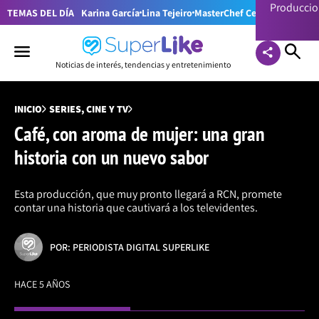
Producci
TEMAS DEL DÍA
Karina García
Lina Tejeiro
MasterChef Celebrity Colom
Noticias de interés, tendencias y entretenimiento
INICIO
SERIES, CINE Y TV
Café, con aroma de mujer: una gran
historia con un nuevo sabor
Esta producción, que muy pronto llegará a RCN, promete
contar una historia que cautivará a los televidentes.
POR: PERIODISTA DIGITAL SUPERLIKE
HACE 5 AÑOS