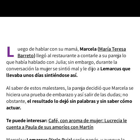
L
uego de hablar con su mamá,
Marcela (
María Teresa
Barreto
)
llegó al restaurante a contarle a su pareja lo
que había hablado con Julia; sin embargo, durante la
conversación la mujer se sintió mal y le dijo a
Lemarcus que
llevaba unos días sintiéndose así.
Al saber de estos malestares, la pareja decidió que Marcela se
hiciera una prueba de embarazo y así salir de las dudas; no
obstante,
el resultado lo dejó sin palabras y sin saber cómo
actuar.
Te puede interesar:
Café, con aroma de mujer: Lucrecia le
cuenta a Paula de sus amoríos con Martín
Marcela y
Lemarcus (
Yarlo Ruiz
)
serán papás, y aunque la