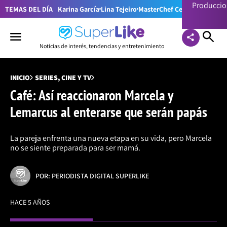
Producci
TEMAS DEL DÍA
Karina García
Lina Tejeiro
MasterChef Celebrity Colom
Noticias de interés, tendencias y entretenimiento
INICIO
SERIES, CINE Y TV
Café: Así reaccionaron Marcela y
Lemarcus al enterarse que serán papás
La pareja enfrenta una nueva etapa en su vida, pero Marcela
no se siente preparada para ser mamá.
POR: PERIODISTA DIGITAL SUPERLIKE
HACE 5 AÑOS