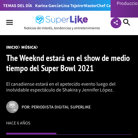
Producci
TEMAS DEL DÍA
Karina García
Lina Tejeiro
MasterChef Celebrity Colom
Noticias de interés, tendencias y entretenimiento
INICIO
MÚSICA
The Weeknd estará en el show de medio
tiempo del Super Bowl 2021
El canadiense estará en el apetecido evento luego del
inolvidable espectáculo de Shakira y Jennifer López.
POR: PERIODISTA DIGITAL SUPERLIKE
HACE 6 AÑOS