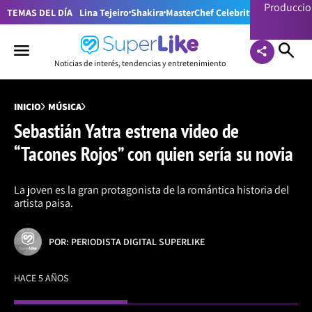
Producci
TEMAS DEL DÍA
Lina Tejeiro
Shakira
MasterChef Celebrity Colombia
Pr
Noticias de interés, tendencias y entretenimiento
INICIO
MÚSICA
Sebastián Yatra estrena video de
“Tacones Rojos” con quien sería su novia
La joven es la gran protagonista de la romántica historia del
artista paisa.
POR: PERIODISTA DIGITAL SUPERLIKE
HACE 5 AÑOS