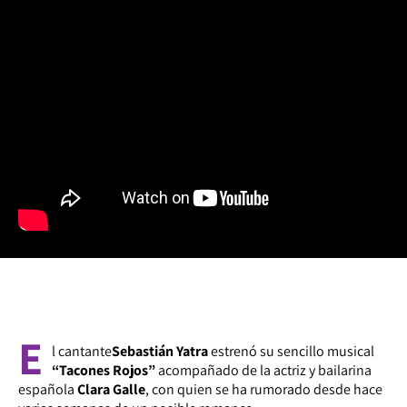
E
l cantante
Sebastián Yatra
estrenó su sencillo musical
“Tacones Rojos”
acompañado de la actriz y bailarina
española
Clara Galle
, con quien se ha rumorado desde hace