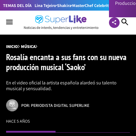
Producci
TEMAS DEL DÍA
Lina Tejeiro
Shakira
MasterChef Celebrity Colombia
Pr
Noticias de interés, tendencias y entretenimiento
INICIO
MÚSICA
Rosalía encanta a sus fans con su nueva
producción musical ‘Saoko’
En el video oficial la artista española alardeó su talento
musical y sensualidad.
POR: PERIODISTA DIGITAL SUPERLIKE
HACE 5 AÑOS