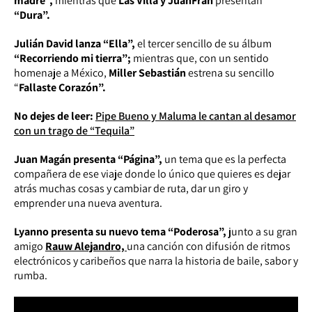
madre”,
mientras que
Las Villa y JuanFran
presentan
“Dura”.
Julián David lanza “Ella”,
el tercer sencillo de su álbum
“Recorriendo mi tierra”;
mientras que, con un sentido
homenaje a México,
Miller Sebastián
estrena su sencillo
“
Fallaste Corazón”.
No dejes de leer:
Pipe Bueno y Maluma le cantan al desamor
con un trago de “Tequila”
Juan Magán presenta “Página”,
un tema que es la perfecta
compañera de ese viaje donde lo único que quieres es dejar
atrás muchas cosas y cambiar de ruta, dar un giro y
emprender una nueva aventura.
Lyanno presenta su nuevo tema “Poderosa”,
junto a su gran
amigo
Rauw Alejandro,
una canción con difusión de ritmos
electrónicos y caribeños que narra la historia de baile, sabor y
rumba.