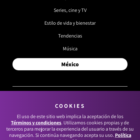
Series, cine y TV
Estilo de vida y bienestar
Tendencias
Música
México
COOKIES
© 2026, RCN MEDIOS. TODOS LOS DERECHOS
RESERVADOS.
El uso de este sitio web implica la aceptación de los
Términos y condiciones
. Utilizamos cookies propias y de
Términos y condiciones
terceros para mejorar la experiencia del usuario a través de su
navegación. Si continúa navegando acepta su uso.
Política
Política de datos personales