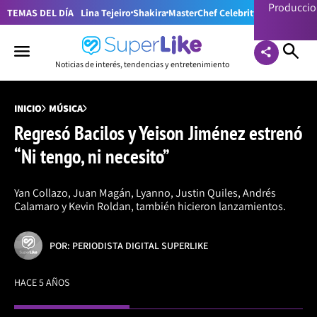
Producci
TEMAS DEL DÍA
Lina Tejeiro
Shakira
MasterChef Celebrity Colombia
Pr
Noticias de interés, tendencias y entretenimiento
INICIO
MÚSICA
Regresó Bacilos y Yeison Jiménez estrenó
“Ni tengo, ni necesito”
Yan Collazo, Juan Magán, Lyanno, Justin Quiles, Andrés
Calamaro y Kevin Roldan, también hicieron lanzamientos.
POR: PERIODISTA DIGITAL SUPERLIKE
HACE 5 AÑOS