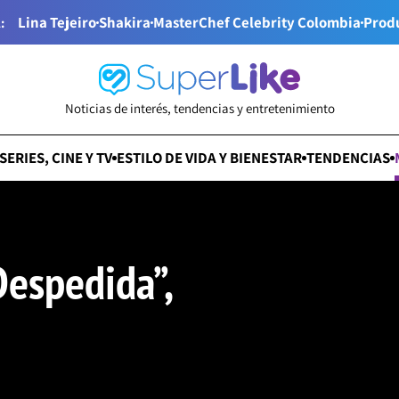
Lina Tejeiro
Shakira
MasterChef Celebrity Colombia
Prod
:
Noticias de interés, tendencias y entretenimiento
SERIES, CINE Y TV
ESTILO DE VIDA Y BIENESTAR
TENDENCIAS
Despedida”,