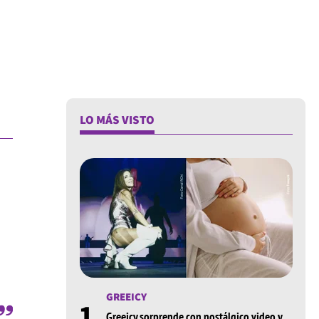
LO MÁS VISTO
GREEICY
1
Greeicy sorprende con nostálgico video y