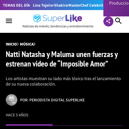
Producci
TEMAS DEL DÍA
Lina Tejeiro
Shakira
MasterChef Celebrity Colombia
Pr
Noticias de interés, tendencias y entretenimiento
INICIO
MÚSICA
Natti Natasha y Maluma unen fuerzas y
estrenan video de “Imposible Amor”
Los artistas muestran su lado más tóxico tras el lanzamiento
de su nueva colaboración.
POR: PERIODISTA DIGITAL SUPERLIKE
HACE 5 AÑOS