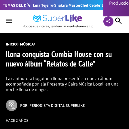
Producci
TEMAS DEL DÍA
Lina Tejeiro
Shakira
MasterChef Celebrity Colombia
Pr
Noticias de interés, tendencias y entretenimiento
INICIO
MÚSICA
Ilona conquista Cumbia House con su
nuevo álbum “Relatos de Calle”
La cantautora bogotana Ilona presentó su nuevo álbum
acompañada por Isla Presenta y Gaira Música Local, en una
noche llena de magia.
POR: PERIODISTA DIGITAL SUPERLIKE
HACE 2 AÑOS