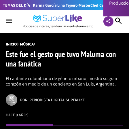
Producci
TEMAS DEL DÍA
Karina García
Lina Tejeiro
MasterChef Celebrity Colom
Noticias de interés, tendencias y entretenimiento
INICIO
MÚSICA
Este fue el gesto que tuvo Maluma con
una fanática
El cantante colombiano de género urbano, mostró su gran
corazón en medio de un concierto en San Luis, Argentina.
POR: PERIODISTA DIGITAL SUPERLIKE
HACE 9 AÑOS