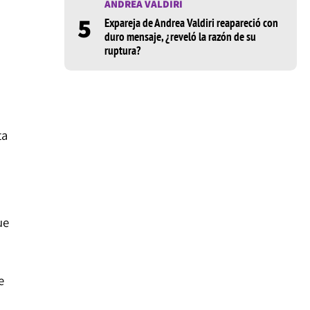
ANDREA VALDIRI
5
Expareja de Andrea Valdiri reapareció con
duro mensaje, ¿reveló la razón de su
ruptura?
ta
n
ue
e