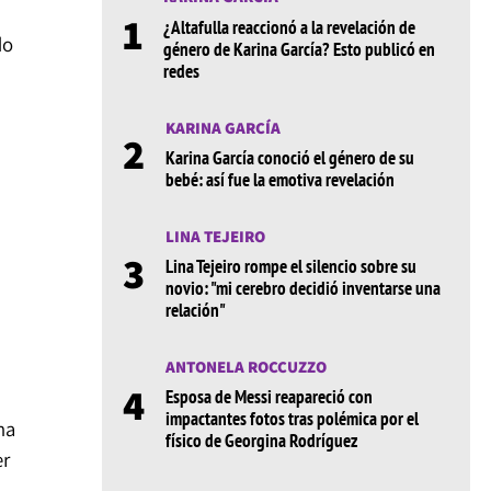
1
¿Altafulla reaccionó a la revelación de
do
género de Karina García? Esto publicó en
redes
KARINA GARCÍA
2
Karina García conoció el género de su
bebé: así fue la emotiva revelación
LINA TEJEIRO
3
Lina Tejeiro rompe el silencio sobre su
novio: "mi cerebro decidió inventarse una
relación"
ANTONELA ROCCUZZO
4
Esposa de Messi reapareció con
impactantes fotos tras polémica por el
na
físico de Georgina Rodríguez
er