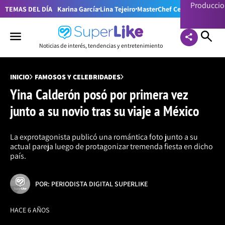
Producci
TEMAS DEL DÍA
Karina García
Lina Tejeiro
MasterChef Celebrity Colom
Noticias de interés, tendencias y entretenimiento
INICIO
FAMOSOS Y CELEBRIDADES
Yina Calderón posó por primera vez
junto a su novio tras su viaje a México
La exprotagonista publicó una romántica foto junto a su
actual pareja luego de protagonizar tremenda fiesta en dicho
país.
POR: PERIODISTA DIGITAL SUPERLIKE
HACE 6 AÑOS