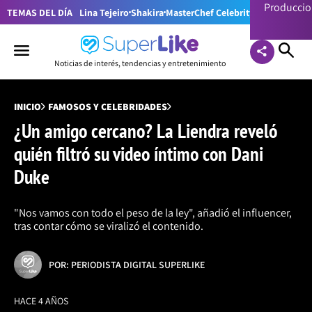
Producci
TEMAS DEL DÍA
Lina Tejeiro
Shakira
MasterChef Celebrity Colombia
Pr
Noticias de interés, tendencias y entretenimiento
INICIO
FAMOSOS Y CELEBRIDADES
¿Un amigo cercano? La Liendra reveló
quién filtró su video íntimo con Dani
Duke
"Nos vamos con todo el peso de la ley", añadió el influencer,
tras contar cómo se viralizó el contenido.
POR: PERIODISTA DIGITAL SUPERLIKE
HACE 4 AÑOS