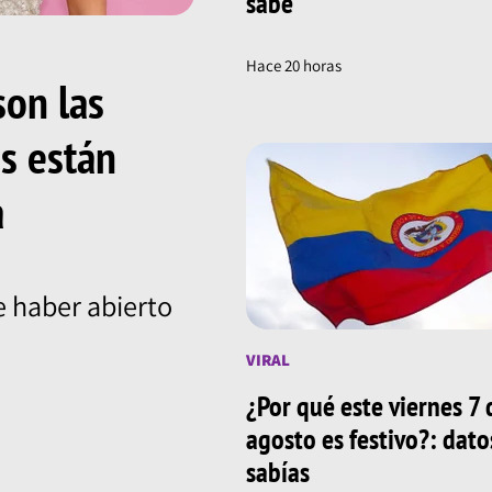
sabe
Hace 20 horas
son las
ns están
a
 haber abierto
VIRAL
¿Por qué este viernes 7 
agosto es festivo?: dat
sabías