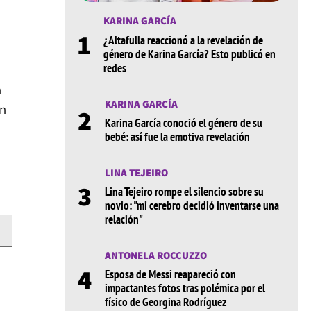
KARINA GARCÍA
1
¿Altafulla reaccionó a la revelación de
género de Karina García? Esto publicó en
redes
n
KARINA GARCÍA
on
2
Karina García conoció el género de su
bebé: así fue la emotiva revelación
LINA TEJEIRO
3
Lina Tejeiro rompe el silencio sobre su
novio: "mi cerebro decidió inventarse una
relación"
ANTONELA ROCCUZZO
4
Esposa de Messi reapareció con
impactantes fotos tras polémica por el
físico de Georgina Rodríguez