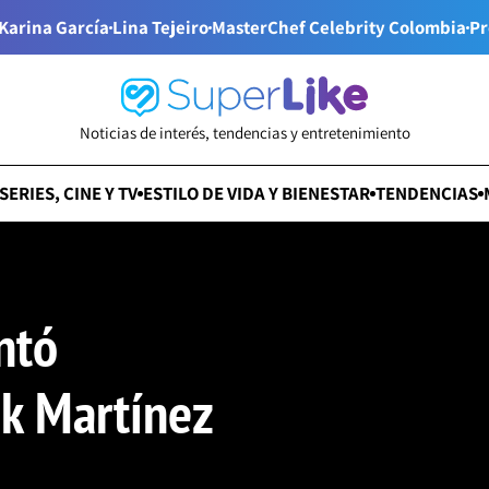
Karina García
Lina Tejeiro
MasterChef Celebrity Colombia
Pr
Noticias de interés, tendencias y entretenimiento
SERIES, CINE Y TV
ESTILO DE VIDA Y BIENESTAR
TENDENCIAS
ntó
nk Martínez