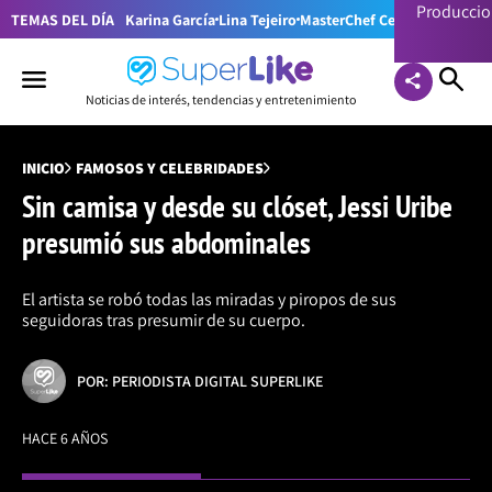
Producci
TEMAS DEL DÍA
Karina García
Lina Tejeiro
MasterChef Celebrity Colom
Noticias de interés, tendencias y entretenimiento
INICIO
FAMOSOS Y CELEBRIDADES
Sin camisa y desde su clóset, Jessi Uribe
presumió sus abdominales
El artista se robó todas las miradas y piropos de sus
seguidoras tras presumir de su cuerpo.
POR: PERIODISTA DIGITAL SUPERLIKE
HACE 6 AÑOS