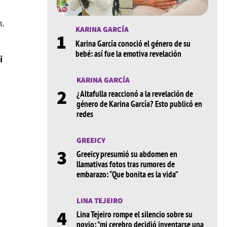
m.
KARINA GARCÍA
1
Karina García conoció el género de su
bebé: así fue la emotiva revelación
i
KARINA GARCÍA
2
¿Altafulla reaccionó a la revelación de
género de Karina García? Esto publicó en
redes
GREEICY
3
Greeicy presumió su abdomen en
llamativas fotos tras rumores de
embarazo: “Que bonita es la vida”
LINA TEJEIRO
4
Lina Tejeiro rompe el silencio sobre su
novio: "mi cerebro decidió inventarse una