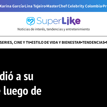
Karina García
Lina Tejeiro
MasterChef Celebrity Colombia
Pr
Noticias de interés, tendencias y entretenimiento
SERIES, CINE Y TV
ESTILO DE VIDA Y BIENESTAR
TENDENCIAS
dió a su
e luego de