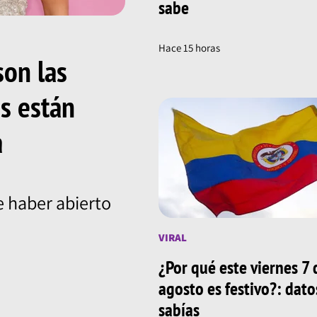
sabe
Hace 15 horas
son las
ns están
a
 haber abierto
VIRAL
¿Por qué este viernes 7 
agosto es festivo?: dat
sabías