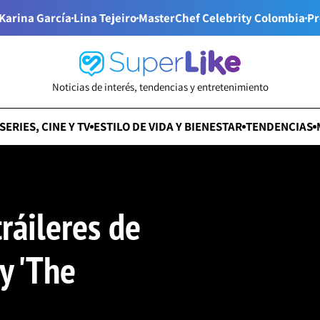
Karina García
Lina Tejeiro
MasterChef Celebrity Colombia
Pr
Noticias de interés, tendencias y entretenimiento
SERIES, CINE Y TV
ESTILO DE VIDA Y BIENESTAR
TENDENCIAS
ráileres de
y 'The