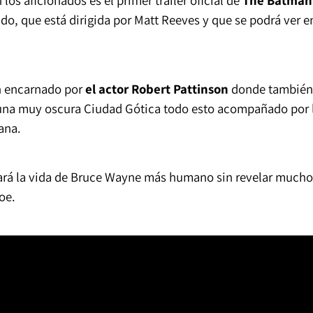
os aficionados es el primer tráiler oficial de
The Batman
o, que está dirigida por Matt Reeves y que se podrá ver e
n encarnado por
el actor Robert Pattinson
donde también
en una muy oscura Ciudad Gótica todo esto acompañado por 
ana.
rará la vida de Bruce Wayne más humano sin revelar mucho
oe.