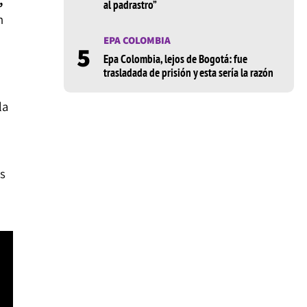
,
al padrastro”
n
EPA COLOMBIA
5
Epa Colombia, lejos de Bogotá: fue
trasladada de prisión y esta sería la razón
la
s