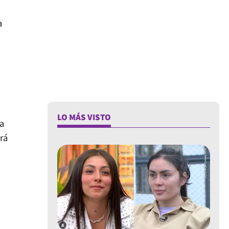
a
LO MÁS VISTO
la
rá