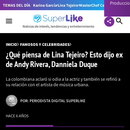
Producci
TEMAS DEL DÍA
Karina García
Lina Tejeiro
MasterChef Celebrity Colom
Noticias de interés, tendencias y entretenimiento
INICIO
FAMOSOS Y CELEBRIDADES
¿Qué piensa de Lina Tejeiro? Esto dijo ex
de Andy Rivera, Danniela Duque
La colombiana aclaró si odia a la actriz y también se refirió a
su relación con el artista de música urbana.
POR: PERIODISTA DIGITAL SUPERLIKE
HACE 6 AÑOS