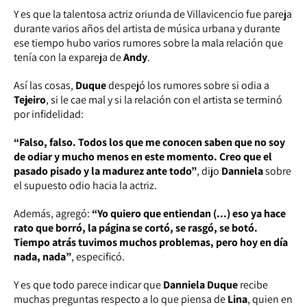
Y es que la talentosa actriz oriunda de Villavicencio fue pareja
durante varios años del artista de música urbana y durante
ese tiempo hubo varios rumores sobre la mala relación que
tenía con la expareja de
Andy
.
Así las cosas,
Duque
despejó los rumores sobre si odia a
Tejeiro
, si le cae mal y si la relación con el artista se terminó
por infidelidad:
“Falso, falso. Todos los que me conocen saben que no soy
de odiar y mucho menos en este momento. Creo que el
pasado pisado y la madurez ante todo”
, dijo
Danniela
sobre
el supuesto odio hacia la actriz.
Además, agregó:
“Yo quiero que entiendan (...) eso ya hace
rato que borró, la página se cortó, se rasgó, se botó.
Tiempo atrás tuvimos muchos problemas, pero hoy en día
nada, nada”
, especificó.
Y es que todo parece indicar que
Danniela Duque
recibe
muchas preguntas respecto a lo que piensa de
Lina
, quien en