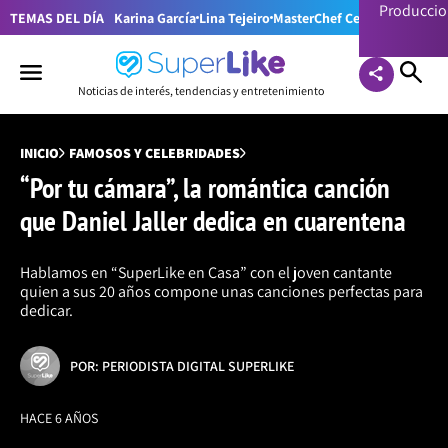
Producci
TEMAS DEL DÍA
Karina García
Lina Tejeiro
MasterChef Celebrity Colom
Noticias de interés, tendencias y entretenimiento
INICIO
FAMOSOS Y CELEBRIDADES
“Por tu cámara”, la romántica canción
que Daniel Jaller dedica en cuarentena
Hablamos en “SuperLike en Casa” con el joven cantante
quien a sus 20 años compone unas canciones perfectas para
dedicar.
POR: PERIODISTA DIGITAL SUPERLIKE
HACE 6 AÑOS