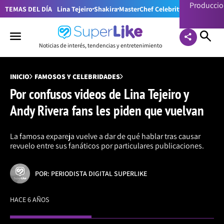
Producci
TEMAS DEL DÍA
Lina Tejeiro
Shakira
MasterChef Celebrity Colombia
Pr
Noticias de interés, tendencias y entretenimiento
INICIO
FAMOSOS Y CELEBRIDADES
Por confusos videos de Lina Tejeiro y
Andy Rivera fans les piden que vuelvan
La famosa expareja vuelve a dar de qué hablar tras causar
revuelo entre sus fanáticos por particulares publicaciones.
POR: PERIODISTA DIGITAL SUPERLIKE
HACE 6 AÑOS