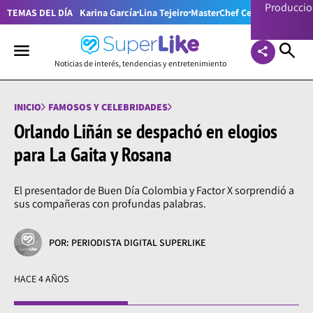
Producci
TEMAS DEL DÍA
Karina García
Lina Tejeiro
MasterChef Celebrity Colom
Noticias de interés, tendencias y entretenimiento
INICIO
FAMOSOS Y CELEBRIDADES
Orlando Liñán se despachó en elogios
para La Gaita y Rosana
El presentador de Buen Día Colombia y Factor X sorprendió a
sus compañeras con profundas palabras.
POR: PERIODISTA DIGITAL SUPERLIKE
HACE 4 AÑOS