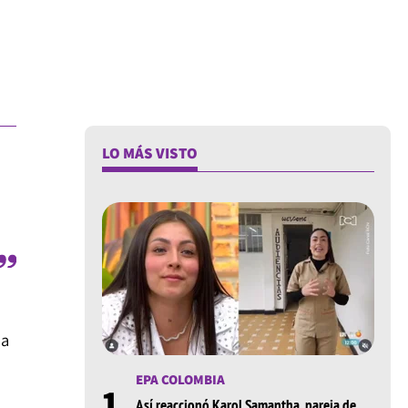
LO MÁS VISTO
na
EPA COLOMBIA
1
Así reaccionó Karol Samantha, pareja de