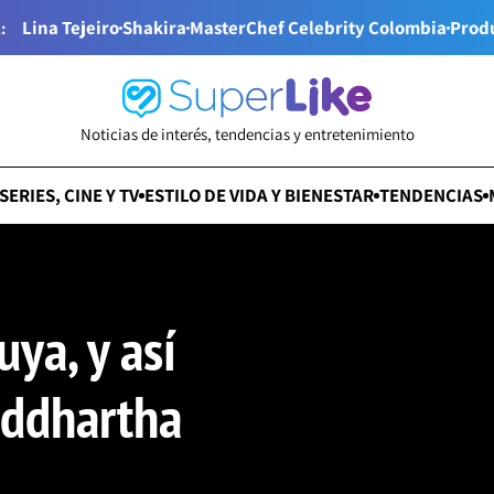
Lina Tejeiro
Shakira
MasterChef Celebrity Colombia
Prod
:
Noticias de interés, tendencias y entretenimiento
SERIES, CINE Y TV
ESTILO DE VIDA Y BIENESTAR
TENDENCIAS
ya, y así
iddhartha