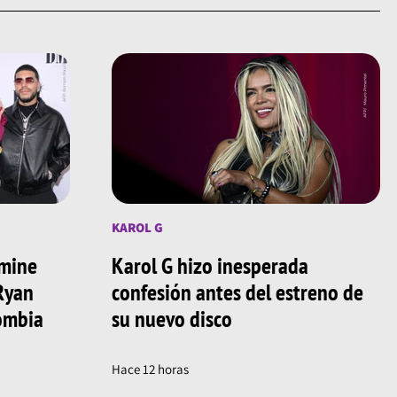
KAROL G
amine
Karol G hizo inesperada
 Ryan
confesión antes del estreno de
lombia
su nuevo disco
Hace 12 horas