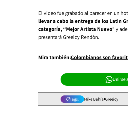
El video fue grabado al parecer en un h
llevar a cabo la entrega de los Latin
categoría, “Mejor Artista Nuevo
” y ade
presentará Greeicy Rendón.
Mira también:
Colombianos son favorit
Unirse 
Tags:
Mike Bahía
Greeicy