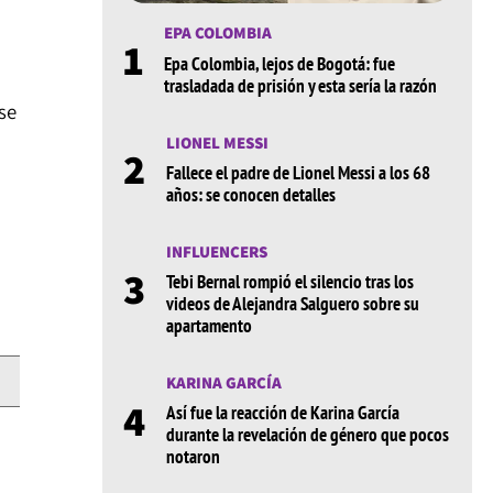
EPA COLOMBIA
1
Epa Colombia, lejos de Bogotá: fue
trasladada de prisión y esta sería la razón
se
LIONEL MESSI
2
Fallece el padre de Lionel Messi a los 68
años: se conocen detalles
INFLUENCERS
3
Tebi Bernal rompió el silencio tras los
videos de Alejandra Salguero sobre su
apartamento
KARINA GARCÍA
4
Así fue la reacción de Karina García
durante la revelación de género que pocos
notaron