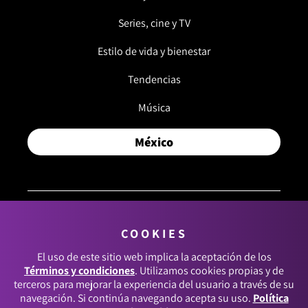
Series, cine y TV
Estilo de vida y bienestar
Tendencias
Música
México
COOKIES
© 2026, RCN MEDIOS. TODOS LOS DERECHOS
RESERVADOS.
El uso de este sitio web implica la aceptación de los
Términos y condiciones
. Utilizamos cookies propias y de
Términos y condiciones
terceros para mejorar la experiencia del usuario a través de su
navegación. Si continúa navegando acepta su uso.
Política
Política de datos personales