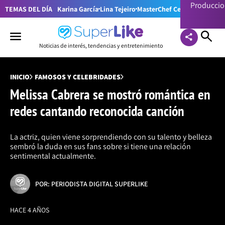
Producci
TEMAS DEL DÍA
Karina García
Lina Tejeiro
MasterChef Celebrity Colom
Noticias de interés, tendencias y entretenimiento
INICIO
FAMOSOS Y CELEBRIDADES
Melissa Cabrera se mostró romántica en
redes cantando reconocida canción
La actriz, quien viene sorprendiendo con su talento y belleza
sembró la duda en sus fans sobre si tiene una relación
sentimental actualmente.
POR: PERIODISTA DIGITAL SUPERLIKE
HACE 4 AÑOS