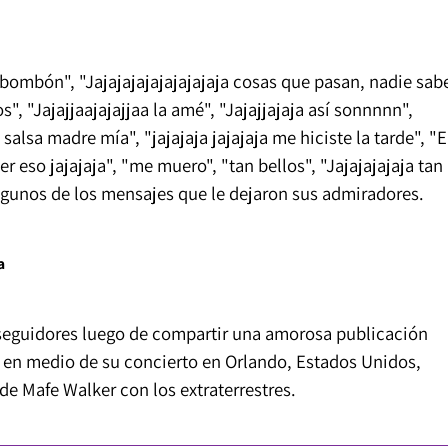
 bombón", "Jajajajajajajajajaja cosas que pasan, nadie sab
s", "Jajajjaajajajjaa la amé", "Jajajjajaja así sonnnnn",
 salsa madre mía", "jajajaja jajajaja me hiciste la tarde", "E
er eso jajajaja", "me muero", "tan bellos", "Jajajajajaja tan
algunos de los mensajes que le dejaron sus admiradores.
ra
seguidores luego de compartir una amorosa publicación
a en medio de su concierto en Orlando, Estados Unidos,
 de Mafe Walker con los extraterrestres.