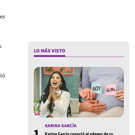
tes
s
LO MÁS VISTO
dió
KARINA GARCÍA
1
Karina García conoció el género de su