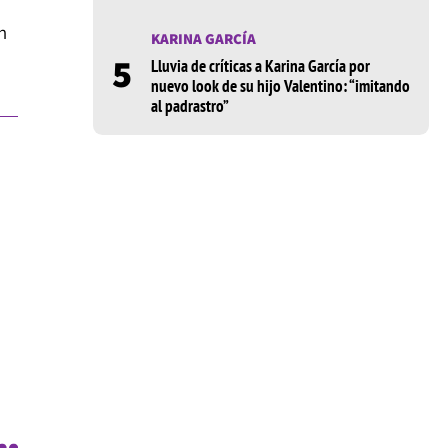
n
KARINA GARCÍA
5
Lluvia de críticas a Karina García por
nuevo look de su hijo Valentino: “imitando
al padrastro”