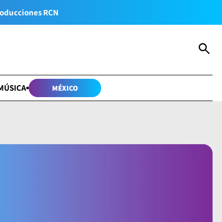
oducciones RCN
MÚSICA
MÉXICO