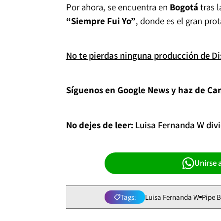
Por ahora, se encuentra en
Bogotá
tras l
“Siempre Fui Yo”
, donde es el gran pro
No te pierdas ninguna producción de D
Síguenos en Google News y haz de Cana
No dejes de leer:
Luisa Fernanda W div
Unirse 
Tags:
Luisa Fernanda W
Pipe 