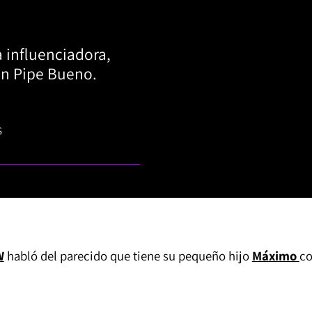
a influenciadora,
on Pipe Bueno.
S
W
habló del parecido que tiene su pequeño hijo
Máximo
c