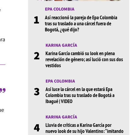
e
EPA COLOMBIA
1
Así reaccionó la pareja de Epa Colombia
tras su traslado a una cárcel fuera de
Bogotá, ¿qué dijo?
ara
KARINA GARCÍA
2
Karina García cambió su look en plena
revelación de género; así lució con sus dos
vestidos
EPA COLOMBIA
3
Así luce la cárcel en la que estará Epa
Colombia tras su traslado de Bogotá a
Ibagué | VIDEO
ue
KARINA GARCÍA
4
Lluvia de críticas a Karina García por
nuevo look de su hijo Valentino: “imitando