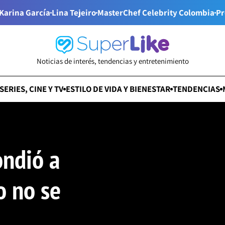
Karina García
Lina Tejeiro
MasterChef Celebrity Colombia
Pr
Noticias de interés, tendencias y entretenimiento
SERIES, CINE Y TV
ESTILO DE VIDA Y BIENESTAR
TENDENCIAS
ondió a
o no se