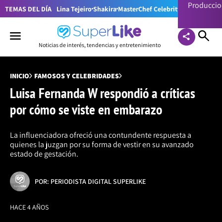
Producci
TEMAS DEL DÍA
Lina Tejeiro
Shakira
MasterChef Celebrity Colombia
Pr
Noticias de interés, tendencias y entretenimiento
INICIO
FAMOSOS Y CELEBRIDADES
Luisa Fernanda W respondió a críticas
por cómo se viste en embarazo
La influenciadora ofreció una contundente respuesta a
quienes la juzgan por su forma de vestir en su avanzado
estado de gestación.
POR: PERIODISTA DIGITAL SUPERLIKE
HACE 4 AÑOS