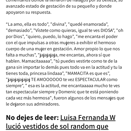
avanzado estado de gestación de su pequeño y donde
apoyaron su respuesta.
“La amo, ella es todo", "divina", "quedé enamorada",
"demasiado", "Vístete como quieras, igual te ves DIOSA", "oh
por Dios", "quiero, puedo, lo hago", "me encanta el poder
con el que impulsas a otras mujeres a exhibir el hermoso
cuerpo de una mujer en gestación. Amor propio lo que nos
falta a muchas", "jajajajaja, me encantas, ahora sí que
hablen. Mamacitaaaaa", "tú puedes vestirte como te de la
gana sin importar lo demás pues todo va en la actitud y tu la
tienes toda, princesa lindaaa", "MAMACITA es que es",
"jajajajajajaj TE AMOOOOOO te vez ESPECTACULAR como
siempre", " esa es la actitud, me encantaaaaa mucho te ves
tan espectacular siempre y Domenic que te está poniendo
cada vez más hermosa"
, fueron algunos de los mensajes que
le dejaron sus admiradores.
No dejes de leer:
Luisa Fernanda W
lució vestidos de sol random que