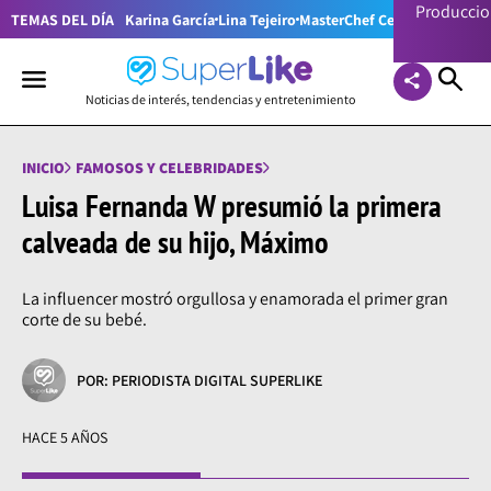
Producci
TEMAS DEL DÍA
Karina García
Lina Tejeiro
MasterChef Celebrity Colom
Noticias de interés, tendencias y entretenimiento
INICIO
FAMOSOS Y CELEBRIDADES
Luisa Fernanda W presumió la primera
calveada de su hijo, Máximo
La influencer mostró orgullosa y enamorada el primer gran
corte de su bebé.
POR: PERIODISTA DIGITAL SUPERLIKE
HACE 5 AÑOS