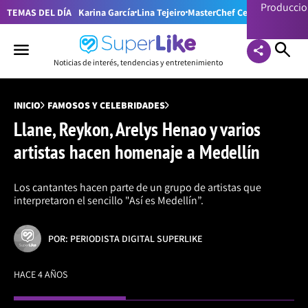
Producci
TEMAS DEL DÍA
Karina García
Lina Tejeiro
MasterChef Celebrity Colom
Noticias de interés, tendencias y entretenimiento
INICIO
FAMOSOS Y CELEBRIDADES
Llane, Reykon, Arelys Henao y varios
artistas hacen homenaje a Medellín
Los cantantes hacen parte de un grupo de artistas que
interpretaron el sencillo "Así es Medellín”.
POR: PERIODISTA DIGITAL SUPERLIKE
HACE 4 AÑOS