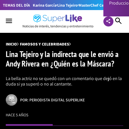
Producci
TEMAS DEL DÍA
Karina García
Lina Tejeiro
MasterChef Celebrity Colom
Noticias de interés, tendencias y entretenimiento
INICIO
FAMOSOS Y CELEBRIDADES
Lina Tejeiro y la indirecta que le envió a
Andy Rivera en ¿Quién es la Máscara?
La bella actriz no se quedó con un comentario que dejó en la
duda si ya superó o no al cantante.
POR: PERIODISTA DIGITAL SUPERLIKE
HACE 5 AÑOS