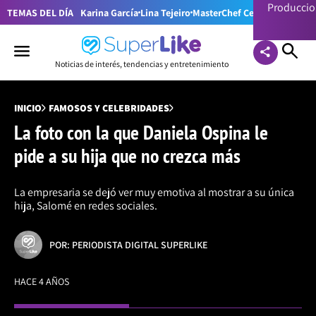
Producci
TEMAS DEL DÍA
Karina García
Lina Tejeiro
MasterChef Celebrity Colom
Noticias de interés, tendencias y entretenimiento
INICIO
FAMOSOS Y CELEBRIDADES
La foto con la que Daniela Ospina le
pide a su hija que no crezca más
La empresaria se dejó ver muy emotiva al mostrar a su única
hija, Salomé en redes sociales.
POR: PERIODISTA DIGITAL SUPERLIKE
HACE 4 AÑOS