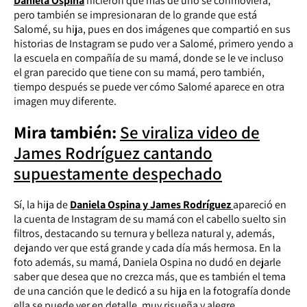
Daniela Ospina
hicieron que más de uno se conmoviera,
pero también se impresionaran de lo grande que está
Salomé, su hija, pues en dos imágenes que compartió en sus
historias de Instagram se pudo ver a Salomé, primero yendo a
la escuela en compañía de su mamá, donde se le ve incluso
el gran parecido que tiene con su mamá, pero también,
tiempo después se puede ver cómo Salomé aparece en otra
imagen muy diferente.
Mira también:
Se viraliza video de
James Rodríguez cantando
supuestamente despechado
Sí, la hija de
Daniela Ospina y James Rodríguez
apareció en
la cuenta de Instagram de su mamá con el cabello suelto sin
filtros, destacando su ternura y belleza natural y, además,
dejando ver que está grande y cada día más hermosa. En la
foto además, su mamá, Daniela Ospina no dudó en dejarle
saber que desea que no crezca más, que es también el tema
de una canción que le dedicó a su hija en la fotografía donde
ella se puede ver en detalle, muy risueña y alegre.