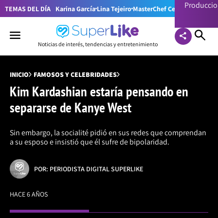
Producci
TEMAS DEL DÍA
Karina García
Lina Tejeiro
MasterChef Celebrity Colom
Noticias de interés, tendencias y entretenimiento
INICIO
FAMOSOS Y CELEBRIDADES
Kim Kardashian estaría pensando en
separarse de Kanye West
Sin embargo, la socialité pidió en sus redes que comprendan
a su esposo e insistió que él sufre de bipolaridad.
POR: PERIODISTA DIGITAL SUPERLIKE
HACE 6 AÑOS