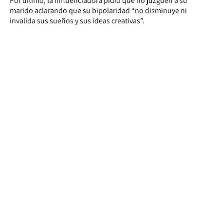
Por último, la influenciadora pidió que no juzguen a su
marido aclarando que su bipolaridad “no disminuye ni
invalida sus sueños y sus ideas creativas”.