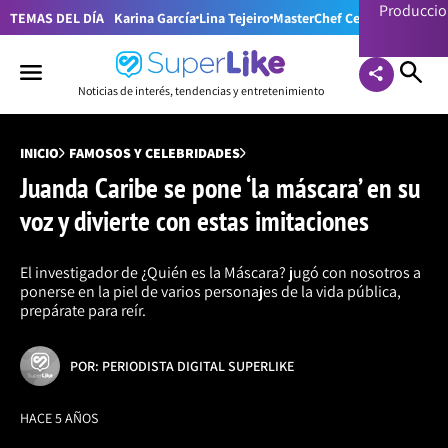
Producci
TEMAS DEL DÍA
Karina García
Lina Tejeiro
MasterChef Celebrity Colom
Noticias de interés, tendencias y entretenimiento
INICIO
FAMOSOS Y CELEBRIDADES
Juanda Caribe se pone ‘la máscara’ en su
voz y divierte con estas imitaciones
El investigador de ¿Quién es la Máscara? jugó con nosotros a
ponerse en la piel de varios personajes de la vida pública,
prepárate para reír.
POR: PERIODISTA DIGITAL SUPERLIKE
HACE 5 AÑOS