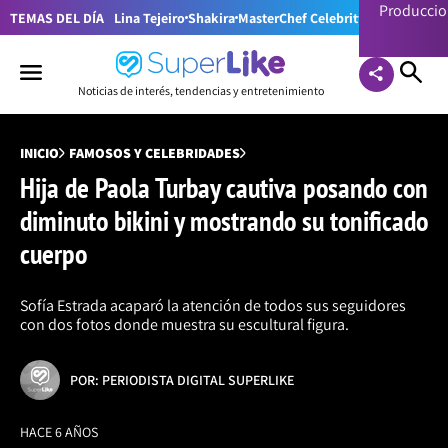
Producci
TEMAS DEL DÍA
Lina Tejeiro
Shakira
MasterChef Celebrity Colombia
Pr
Noticias de interés, tendencias y entretenimiento
INICIO
FAMOSOS Y CELEBRIDADES
Hija de Paola Turbay cautiva posando con
diminuto bikini y mostrando su tonificado
cuerpo
Sofía Estrada acaparó la atención de todos sus seguidores
con dos fotos donde muestra su escultural figura.
POR: PERIODISTA DIGITAL SUPERLIKE
HACE 6 AÑOS