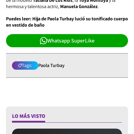
de la modelo
Tatiana De Los Ríos
, la
Toya Montoya
y la
hermosa y talentosa actriz,
Manuela González
.
Puedes leer:
Hija de Paola Turbay lució su tonificado cuerpo
en vestido de baño
Whatsapp SuperLike
Tags:
Paola Turbay
LO MÁS VISTO