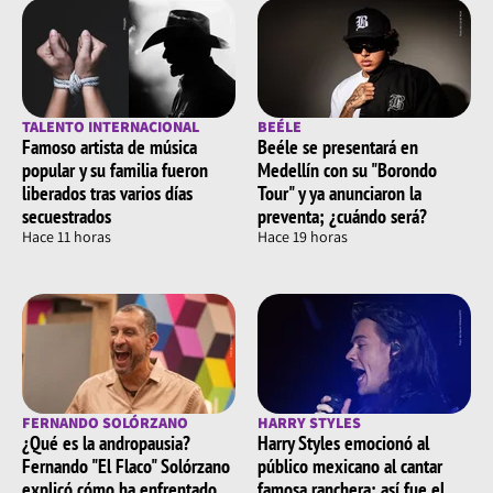
TALENTO INTERNACIONAL
BEÉLE
Famoso artista de música
Beéle se presentará en
popular y su familia fueron
Medellín con su "Borondo
liberados tras varios días
Tour" y ya anunciaron la
secuestrados
preventa; ¿cuándo será?
Hace 11 horas
Hace 19 horas
FERNANDO SOLÓRZANO
HARRY STYLES
¿Qué es la andropausia?
Harry Styles emocionó al
Fernando "El Flaco" Solórzano
público mexicano al cantar
explicó cómo ha enfrentado
famosa ranchera; así fue el