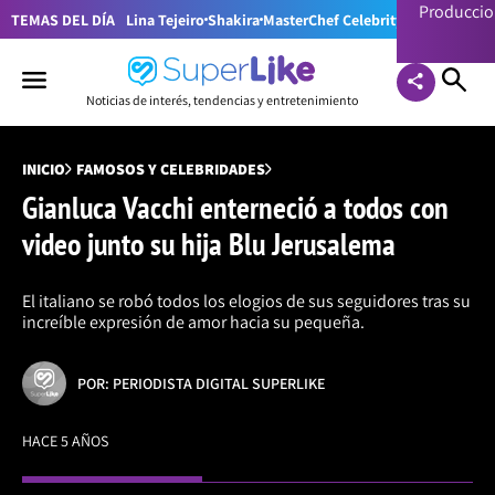
Producci
TEMAS DEL DÍA
Lina Tejeiro
Shakira
MasterChef Celebrity Colombia
Pr
Noticias de interés, tendencias y entretenimiento
INICIO
FAMOSOS Y CELEBRIDADES
Gianluca Vacchi enterneció a todos con
video junto su hija Blu Jerusalema
El italiano se robó todos los elogios de sus seguidores tras su
increíble expresión de amor hacia su pequeña.
POR: PERIODISTA DIGITAL SUPERLIKE
HACE 5 AÑOS