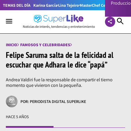
Producci
TEMAS DEL DÍA
Karina García
Lina Tejeiro
MasterChef Celebrity Colom
Noticias de interés, tendencias y entretenimiento
INICIO
FAMOSOS Y CELEBRIDADES
Felipe Saruma salta de la felicidad al
escuchar que Adhara le dice “papá”
Andrea Valdiri fue la responsable de compartir el tierno
momento que vivieron con la pequeña.
POR: PERIODISTA DIGITAL SUPERLIKE
HACE 5 AÑOS