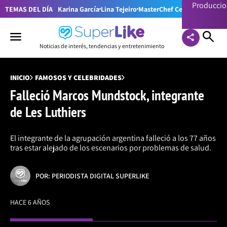
Producci
TEMAS DEL DÍA
Karina García
Lina Tejeiro
MasterChef Celebrity Colom
Noticias de interés, tendencias y entretenimiento
INICIO
FAMOSOS Y CELEBRIDADES
Falleció Marcos Mundstock, integrante
de Les Luthiers
El integrante de la agrupación argentina falleció a los 77 años
tras estar alejado de los escenarios por problemas de salud.
POR: PERIODISTA DIGITAL SUPERLIKE
HACE 6 AÑOS