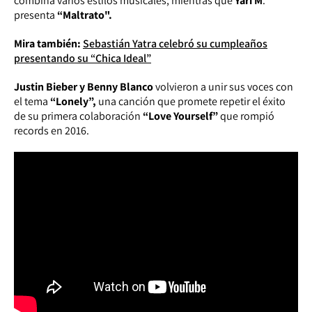
combina varios estilos musicales; mientras que
Yari M
.
presenta
“Maltrato".
Mira también:
Sebastián Yatra celebró su cumpleaños
presentando su “Chica Ideal”
Justin Bieber y Benny Blanco
volvieron a unir sus voces con
el tema
“Lonely”,
una canción que promete repetir el éxito
de su primera colaboración
“Love Yourself”
que rompió
records en 2016.