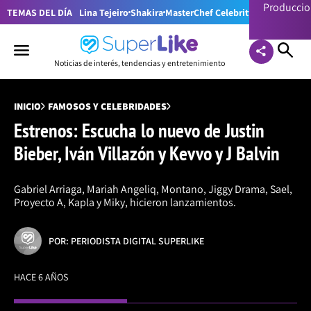
Producci
TEMAS DEL DÍA
Lina Tejeiro
Shakira
MasterChef Celebrity Colombia
Pr
Noticias de interés, tendencias y entretenimiento
INICIO
FAMOSOS Y CELEBRIDADES
Estrenos: Escucha lo nuevo de Justin
Bieber, Iván Villazón y Kevvo y J Balvin
Gabriel Arriaga, Mariah Angeliq, Montano, Jiggy Drama, Sael,
Proyecto A, Kapla y Miky, hicieron lanzamientos.
POR: PERIODISTA DIGITAL SUPERLIKE
HACE 6 AÑOS