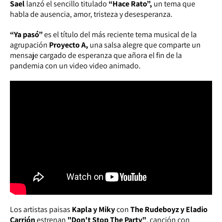
Sael
lanzó el sencillo titulado
“Hace Rato”,
un tema que
habla de ausencia, amor, tristeza y desesperanza.
“Ya pasó”
es el título del más reciente tema musical de la
agrupación
Proyecto A,
una salsa alegre que comparte un
mensaje cargado de esperanza que añora el fin de la
pandemia con un video video animado.
Los artistas paisas
Kapla y Miky
con
The Rudeboyz y Eladio
Carrión
estrenan
"Don't Stop The Party"
, canción con