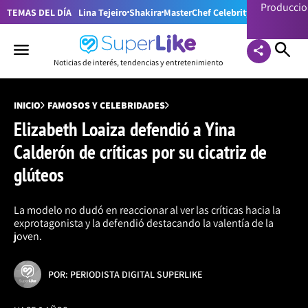
Producci
TEMAS DEL DÍA
Lina Tejeiro
Shakira
MasterChef Celebrity Colombia
Pr
Noticias de interés, tendencias y entretenimiento
INICIO
FAMOSOS Y CELEBRIDADES
Elizabeth Loaiza defendió a Yina
Calderón de críticas por su cicatriz de
glúteos
La modelo no dudó en reaccionar al ver las críticas hacia la
exprotagonista y la defendió destacando la valentía de la
joven.
POR: PERIODISTA DIGITAL SUPERLIKE